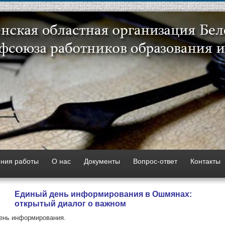
ния работы
О нас
Документы
Вопрос-ответ
Контакты
Единый день информирования в Ошмянах:
открытый диалог о важном
ень информирования.