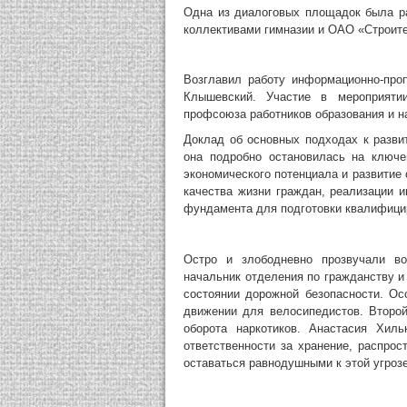
Одна из диалоговых площадок была р
коллективами гимназии и ОАО «Строите
Возглавил работу информационно-про
Клышевский. Участие в мероприяти
профсоюза работников образования и н
Доклад об основных подходах к разви
она подробно остановилась на ключе
экономического потенциала и развитие
качества жизни граждан, реализации 
фундамента для подготовки квалифици
Остро и злободневно прозвучали во
начальник отделения по гражданству 
состоянии дорожной безопасности. Ос
движении для велосипедистов. Второ
оборота наркотиков. Анастасия Хиль
ответственности за хранение, распрос
оставаться равнодушными к этой угрозе