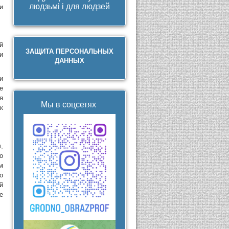
людзьмі і для людзей
и
й
ЗАЩИТА ПЕРСОНАЛЬНЫХ
и
ДАННЫХ
и
е
я
Мы в соцсетях
к
,
о
м
о
й
е