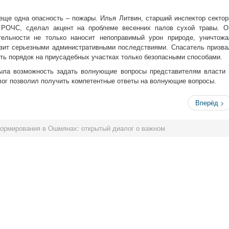
еще одна опасность – пожары. Илья Литвин, старший инспектор сектор
 РОЧС, сделал акцент на проблеме весенних палов сухой травы. О
тельности не только наносит непоправимый урон природе, уничтожа
озит серьезными административными последствиями. Спасатель призва
ть порядок на приусадебных участках только безопасными способами.
была возможность задать волнующие вопросы представителям власти 
ог позволил получить компетентные ответы на волнующие вопросы.
Вперёд >
ормирования в Ошмянах: открытый диалог о важном