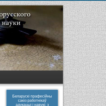
Беларускі прафесійны
саюз работнікаў
адукацыі і навукі: з