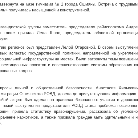
азвернута на базе гимназии № 1 города Ошмяны. Встреча с трудовым
ль» получилась насыщенной и конструктивной.
пагандистской группы заместитель председателя райисполкома Андре
и также приняла Лела Шпак, председатель областной организаци
ауки.
тию регионов был представлен Лелой Отаровной. В своем выступлени
вых аспектах государственной политики, направленной на укреплени
 социальной инфраструктуры на местах. Были затронуты темы повышени
инвестиционных проектов и совершенствования системы образования ка
рованных кадров.
просы личной и общественной безопасности. Анастасия Хилькевич
и миграции Ошмянского РОВД, довела до присутствующих информацию 
обый акцент был сделан на правилах безопасного участия в дорожно
й темой выступления представителя РОВД стала проблема незаконног
кевич привела статистику правонарушений, рассказала об уголовно
транение наркотиков, а также призвала граждан быть бдительными и н
.