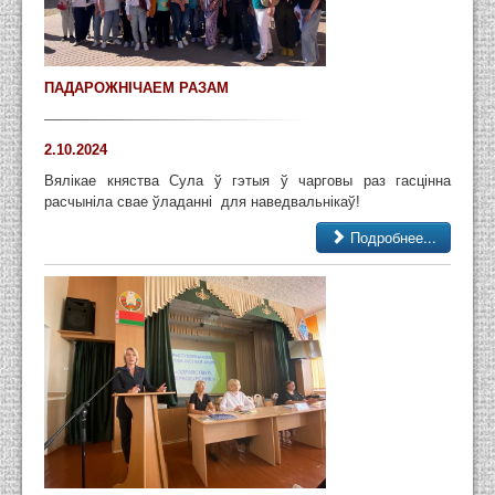
ПАДАРОЖНІЧАЕМ РАЗАМ
2.10.2024
Вялікае княства Сула ў гэтыя ў чарговы раз гасцінна
расчыніла свае ўладанні для наведвальнікаў!
Подробнее...