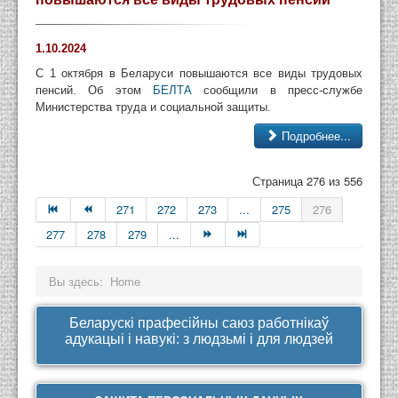
1.10.2024
С 1 октября в Беларуси повышаются все виды трудовых
пенсий. Об этом
БЕЛТА
сообщили в пресс-службе
Министерства труда и социальной защиты.
Подробнее...
Страница 276 из 556
271
272
273
...
275
276
277
278
279
...
Вы здесь:
Home
Беларускі прафесійны саюз работнікаў
адукацыі і навукі: з людзьмі і для людзей