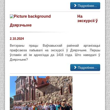
Подробнее...
На
экскурсіі ў
Дзярэчыне
2.10.2024
Ветэраны працы Ваўкавыскай раённай арганізацыі
прафсаюза пабывалі на экскурсіі ў Дзярэчыне. Першы
ўспамін аб ім адносіцца да 1416 года. Што наведалі ў
Дзярэчыне?
Подробнее...