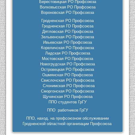
Берестовицкая РО Профсоюза
Волковысская РО Профсоюза
Вороновская РО Профсоюза
Гродненская РО Профсоюза
Гродненская ГО Профсоюза
Дятловская РО Профсоюза
Зельвенская РО Профсоюза
Ивьевская РО Профсоюза
Кореличская РО Профсоюза
Лидская РО Профсоюза
Мостовская РО Профсоюза
Новогрудская РО Профсоюза
Островецкая РО Профсоюза
Ошмянская РО Профсоюза
Свислочская РО Профсоюза
Слонимская РО Профсоюза
Сморгонская РО Профсоюза
Щучинская РО Профсоюза
ППО студентов ГрГУ
ППО работников ГрГУ
ППО, наход. на профсоюзном обслуживании
Гродненской областной организации Профсоюза