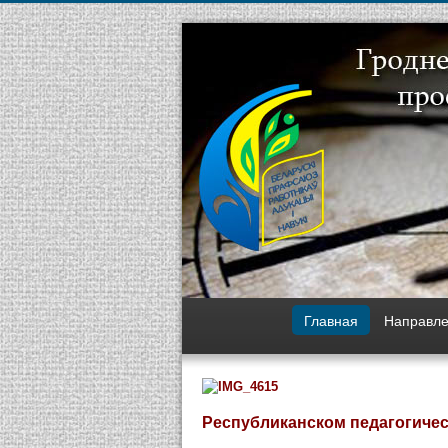
Главная
Направле
Республиканском педагогиче