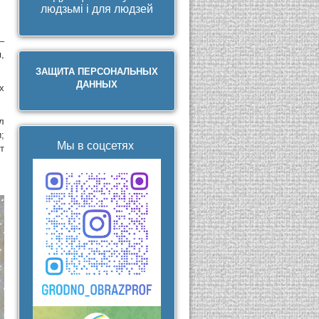
людзьмі і для людзей
–
,
ЗАЩИТА ПЕРСОНАЛЬНЫХ
ДАННЫХ
х
л
;
Мы в соцсетях
т