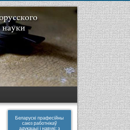
Беларускі прафесійны
саюз работнікаў
адукацыі і навукі: з