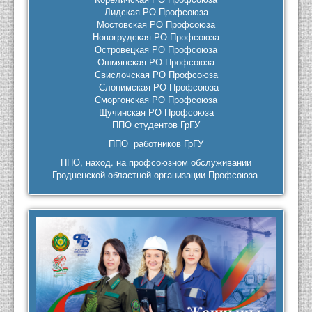
Лидская РО Профсоюза
Мостовская РО Профсоюза
Новогрудская РО Профсоюза
Островецкая РО Профсоюза
Ошмянская РО Профсоюза
Свислочская РО Профсоюза
Слонимская РО Профсоюза
Сморгонская РО Профсоюза
Щучинская РО Профсоюза
ППО студентов ГрГУ
ППО работников ГрГУ
ППО, наход. на профсоюзном обслуживании
Гродненской областной организации Профсоюза