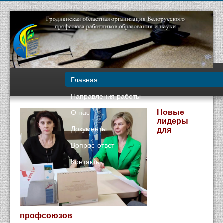
Главная
Направления работы
О нас
Новые
лидеры
Документы
для
Вопрос-ответ
Контакты
профсоюзов