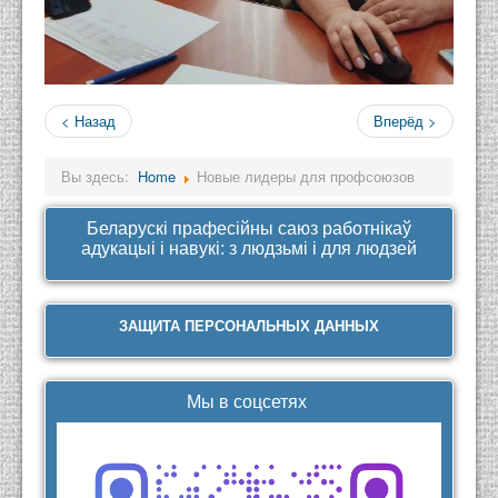
< Назад
Вперёд >
Вы здесь:
Home
Новые лидеры для профсоюзов
Беларускі прафесійны саюз работнікаў
адукацыі і навукі: з людзьмі і для людзей
ЗАЩИТА ПЕРСОНАЛЬНЫХ ДАННЫХ
Мы в соцсетях