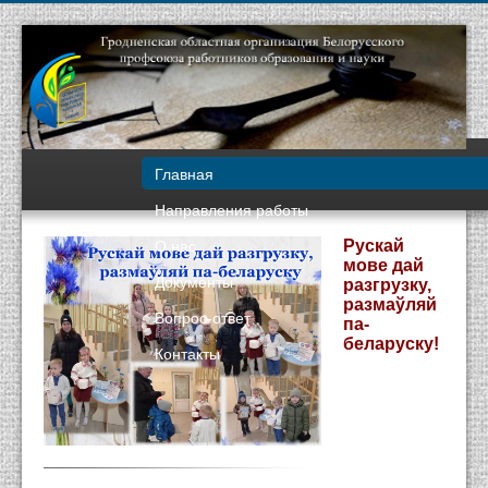
Главная
Направления работы
О нас
Рускай
мове дай
Документы
разгрузку,
размаўляй
Вопрос-ответ
па-
беларуску!
Контакты