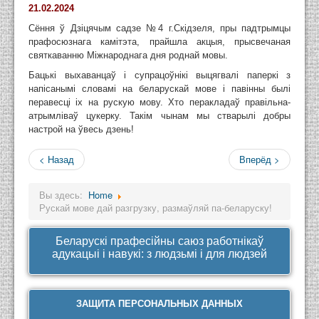
21.02.2024
Сёння ў Дзіцячым садзе №4 г.Скідзеля, пры падтрымцы
прафосюзнага камітэта, прайшла акцыя, прысвечаная
святкаванню Міжнароднага дня роднай мовы.
Бацькі выхаванцаў і супрацоўнікі выцягвалі паперкі з
напісанымі словамі на беларускай мове і павінны былі
перавесці іх на рускую мову. Хто перакладаў правільна-
атрымліваў цукерку. Такім чынам мы стварылі добры
настрой на ўвесь дзень!
< Назад
Вперёд >
Вы здесь:
Home
Рускай мове дай разгрузку, размаўляй па-беларуску!
Беларускі прафесійны саюз работнікаў
адукацыі і навукі: з людзьмі і для людзей
ЗАЩИТА ПЕРСОНАЛЬНЫХ ДАННЫХ