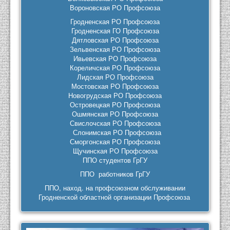
Вороновская РО Профсоюза
Гродненская РО Профсоюза
Гродненская ГО Профсоюза
Дятловская РО Профсоюза
Зельвенская РО Профсоюза
Ивьевская РО Профсоюза
Кореличская РО Профсоюза
Лидская РО Профсоюза
Мостовская РО Профсоюза
Новогрудская РО Профсоюза
Островецкая РО Профсоюза
Ошмянская РО Профсоюза
Свислочская РО Профсоюза
Слонимская РО Профсоюза
Сморгонская РО Профсоюза
Щучинская РО Профсоюза
ППО студентов ГрГУ
ППО работников ГрГУ
ППО, наход. на профсоюзном обслуживании
Гродненской областной организации Профсоюза