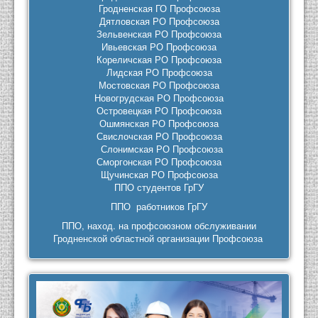
Гродненская ГО Профсоюза
Дятловская РО Профсоюза
Зельвенская РО Профсоюза
Ивьевская РО Профсоюза
Кореличская РО Профсоюза
Лидская РО Профсоюза
Мостовская РО Профсоюза
Новогрудская РО Профсоюза
Островецкая РО Профсоюза
Ошмянская РО Профсоюза
Свислочская РО Профсоюза
Слонимская РО Профсоюза
Сморгонская РО Профсоюза
Щучинская РО Профсоюза
ППО студентов ГрГУ
ППО работников ГрГУ
ППО, наход. на профсоюзном обслуживании
Гродненской областной организации Профсоюза