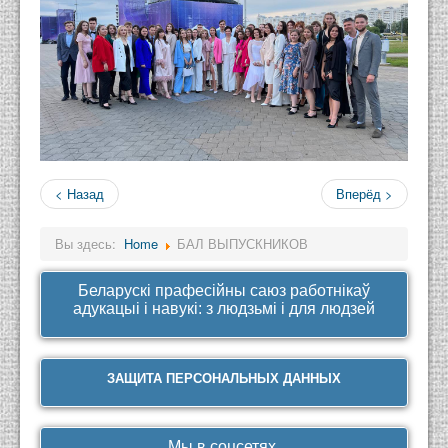
< Назад
Вперёд >
Вы здесь:
Home
БАЛ ВЫПУСКНИКОВ
Беларускі прафесійны саюз работнікаў
адукацыі і навукі: з людзьмі і для людзей
ЗАЩИТА ПЕРСОНАЛЬНЫХ ДАННЫХ
Мы в соцсетях